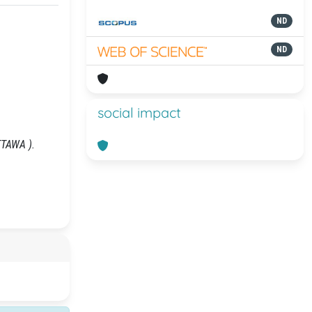
ND
ND
social impact
TTAWA ).