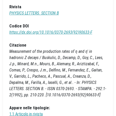
Rivista
PHYSICS LETTERS. SECTION B
Codice DOI
https://dx.doi.org/10.1016/0370-2693(92)90633-F
Citazione
Measurement of the production rates of η and η′ in
hadronic Z decays / Buskulic, D., Decamp, D., Goy, C., Lees,
J.p., Minard, M.n., Mours, B., Alemany, R., Ariztizabal, F.,
Comas, P., Crespo, J.m., Delfino, M., Fernandez, E., Gaitan,
V., Garrido, L., Pacheco, A., Pascual, A., Creanza, D.,
Depalma, M., Farilla, A., Iaselli, G., et al.. - In: PHYSICS
LETTERS. SECTION B. - ISSN 0370-2693. - STAMPA. - 292:1-
2(1992), pp. 210-220. [10.1016/0370-2693(92)90633-F]
Appare nelle tipologie:
1.1 Articolo in rivista