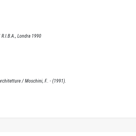
l R.I.B.A., Londra 1990
architetture / Moschini, F.. - (1991).