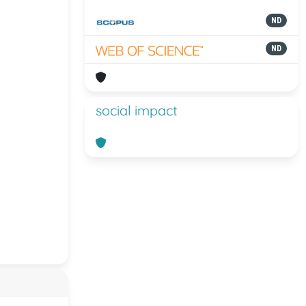
ND
ND
social impact