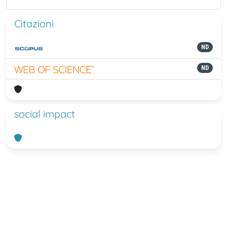
Citazioni
ND
ND
social impact
Powered by
IRIS
-
about IRIS
-
Utilizzo