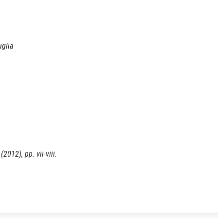
uglia
(2012), pp. vii-viii.