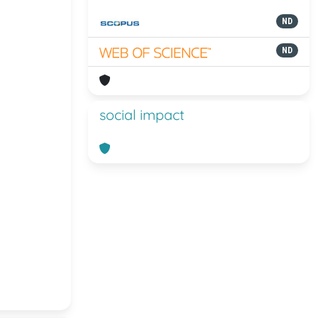
ND
ND
social impact