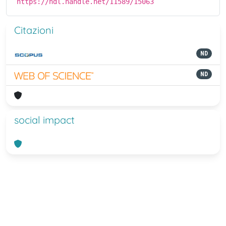
https://hdl.handle.net/11589/15063
Citazioni
ND
ND
social impact