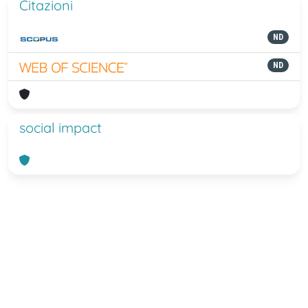
Citazioni
ND
ND
social impact
Powered by
IRIS
-
about IRIS
-
Utilizzo
dei cookie
-
Privacy
Copyright © 2026