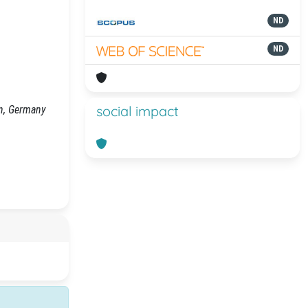
ND
ND
social impact
en, Germany