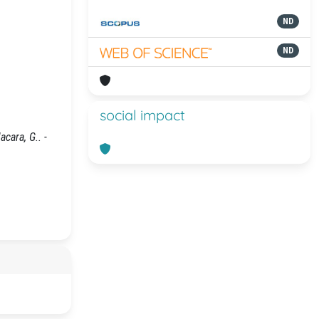
ND
ND
social impact
cara, G.. -