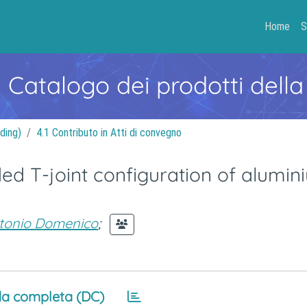
Home
S
- Catalogo dei prodotti della
ding)
4.1 Contributo in Atti di convegno
ded T-joint configuration of alumin
tonio Domenico
;
a completa (DC)