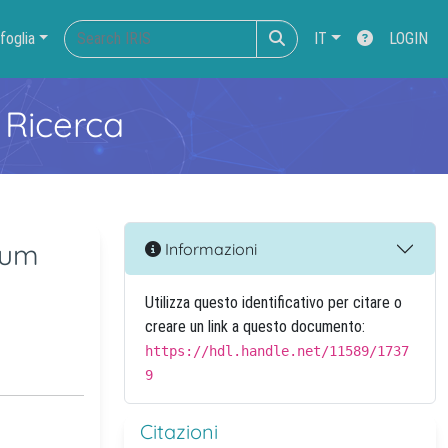
foglia
IT
LOGIN
 Ricerca
ium
Informazioni
Utilizza questo identificativo per citare o
creare un link a questo documento:
https://hdl.handle.net/11589/1737
9
Citazioni