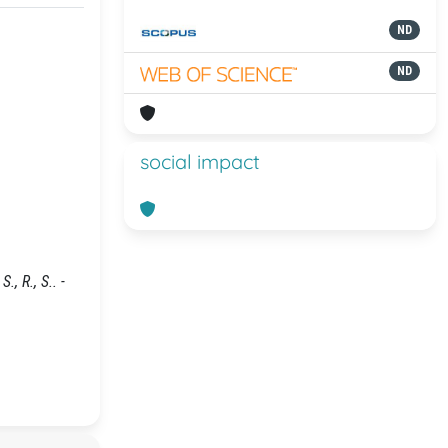
ND
ND
social impact
, R., S.. -