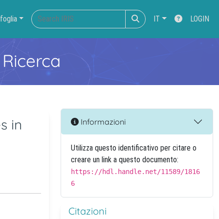
foglia
IT
LOGIN
 Ricerca
s in
Informazioni
Utilizza questo identificativo per citare o
creare un link a questo documento:
https://hdl.handle.net/11589/1816
6
Citazioni