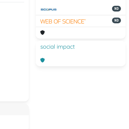
ND
ND
social impact