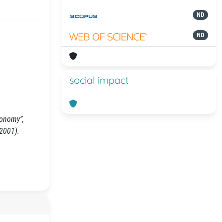
ND
ND
social impact
conomy”,
/2001).