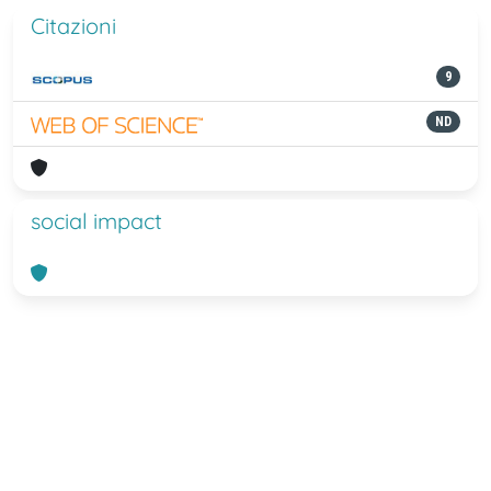
Citazioni
9
ND
social impact
Powered by
IRIS
-
about IRIS
-
Utilizzo
dei cookie
-
Privacy
Copyright © 2026