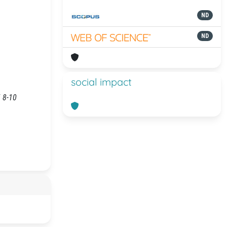
ND
ND
social impact
i 8-10