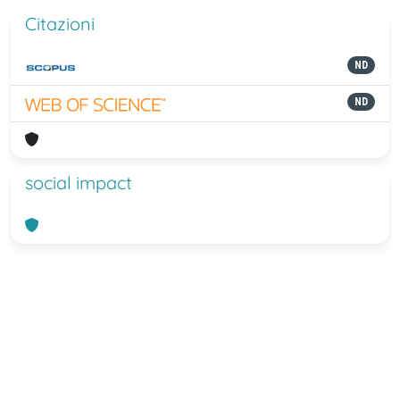
Citazioni
ND
ND
social impact
Powered by
IRIS
-
about IRIS
-
Utilizzo