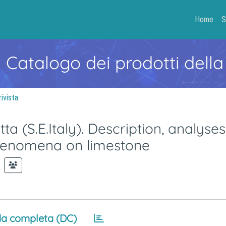
Home
S
- Catalogo dei prodotti della
rivista
ta (S.E.Italy). Description, analyse
phenomena on limestone
a completa (DC)