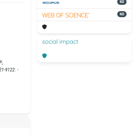
ND
ND
social impact
.,
21-9122. -