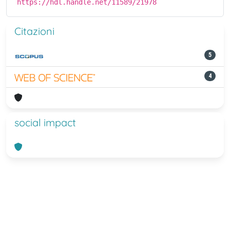
https://hdl.handle.net/11589/21978
Citazioni
5
4
social impact