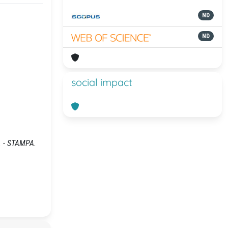
ND
ND
social impact
.. - STAMPA.