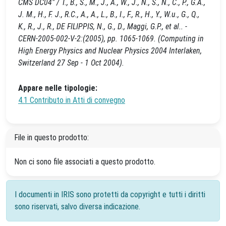
CMS DC04" / T., B., S., M., J., A., W., J., N., S., N., C., P., G.A.,
J. M., H., F. J., R.C., A., A., L., B., I., F., R., H., Y., W.u., G., Q.,
K., R., J., R., DE FILIPPIS, N., G., D., Maggi, G.P., et al.. -
CERN-2005-002-V-2:(2005), pp. 1065-1069. (Computing in
High Energy Physics and Nuclear Physics 2004 Interlaken,
Switzerland 27 Sep - 1 Oct 2004).
Appare nelle tipologie:
4.1 Contributo in Atti di convegno
File in questo prodotto:
Non ci sono file associati a questo prodotto.
I documenti in IRIS sono protetti da copyright e tutti i diritti
sono riservati, salvo diversa indicazione.