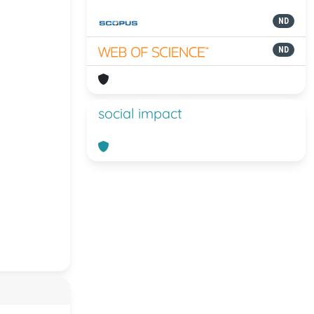
ND
ND
social impact