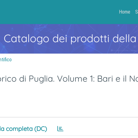
Home
S
- Catalogo dei prodotti della
ntifico
orico di Puglia. Volume 1: Bari e il N
a completa (DC)