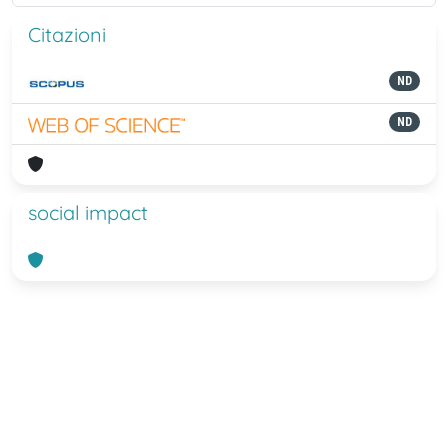
Citazioni
ND
ND
social impact
Powered by
IRIS
-
about IRIS
-
Utilizzo