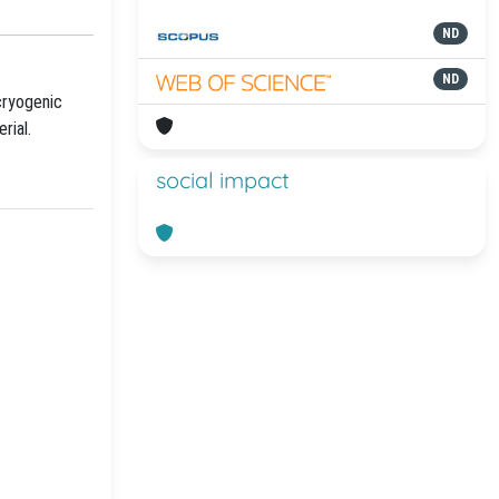
ND
ND
cryogenic
rial.
social impact