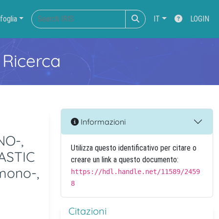
foglia
IT
LOGIN
 Ricerca
Informazioni
NO-,
Utilizza questo identificativo per citare o
ASTIC
creare un link a questo documento:
 mono-,
https://hdl.handle.net/11589/2459
8
Citazioni