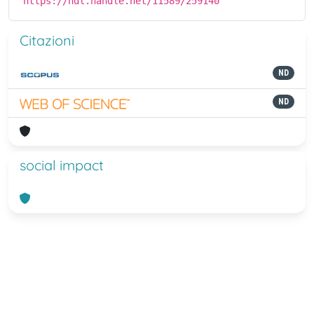
https://hdl.handle.net/11589/259140
Citazioni
ND
ND
social impact