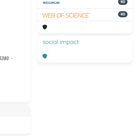
ND
ND
social impact
5380. -