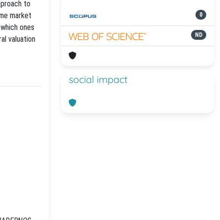
pproach to
some market
0
o which ones
ND
al valuation
social impact