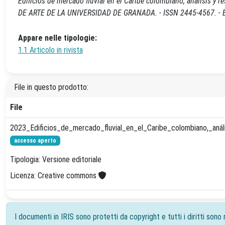
Edificios de mercado fluvial en el Caribe colombiano, análisis y re
DE ARTE DE LA UNIVERSIDAD DE GRANADA. - ISSN 2445-4567. - EL
Appare nelle tipologie:
1.1 Articolo in rivista
File in questo prodotto:
File
2023_Edificios_de_mercado_fluvial_en_el_Caribe_colombiano,_anális
accesso aperto
Tipologia: Versione editoriale
Licenza: Creative commons
I documenti in IRIS sono protetti da copyright e tutti i diritti sono r