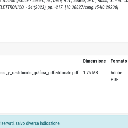
stitución gráfica / Leserri, M., Daza, A.N., Suárez, M.C., Rossi, G.. - In
ETTRONICO. - 54:(2023), pp. -217. [10.30827/caug.v54i0.29238]
Dimensione
Formato
is_y_restitución_gráfica_pdfeditoriale.pdf
1.75 MB
Adobe
PDF
iservati, salvo diversa indicazione.