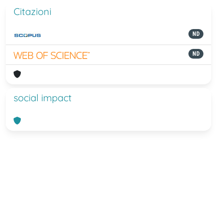
Citazioni
ND
ND
social impact
Powered by
IRIS
-
about IRIS
-
Utilizzo
dei cookie
-
Privacy
Copyright © 2026