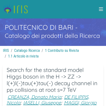
POLITECNICO DI BARI
-
Catalogo dei prodotti della Ricerca
IRIS
Catalogo Ricerca
1 Contributo su Rivista
1.1 Articolo in rivista
Search for the standard model
Higgs boson in the H -> ZZ ->
l(+)l(-)tau(+)tau(-) decay channel in
pp collisions at root s=7 TeV
CREANZA, Donato Maria
;
DE FILIPPIS,
Nicola
;
IASELLI, Giuseppe
;
MAGGI, Giorgio