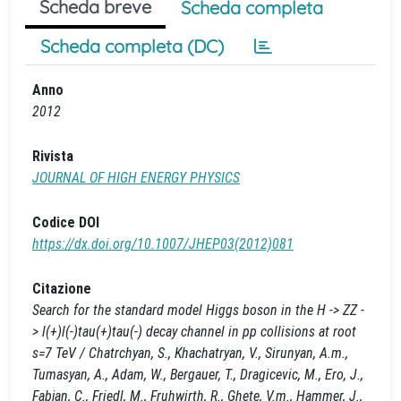
Scheda breve
Scheda completa
Scheda completa (DC)
Anno
2012
Rivista
JOURNAL OF HIGH ENERGY PHYSICS
Codice DOI
https://dx.doi.org/10.1007/JHEP03(2012)081
Citazione
Search for the standard model Higgs boson in the H -> ZZ -
> l(+)l(-)tau(+)tau(-) decay channel in pp collisions at root
s=7 TeV / Chatrchyan, S., Khachatryan, V., Sirunyan, A.m.,
Tumasyan, A., Adam, W., Bergauer, T., Dragicevic, M., Ero, J.,
Fabjan, C., Friedl, M., Fruhwirth, R., Ghete, V.m., Hammer, J.,