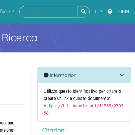
foglia
IT
LOGIN
 Ricerca
Informazioni
Utilizza questo identificativo per citare o
creare un link a questo documento:
https://hdl.handle.net/11589/2793
58
 oggi uno
Citazioni
mensione