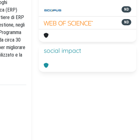
oghi
lica (ERP)
ND
rtiere di ERP
ND
estione, negli
 (Programma
da circa 30
 per migliorare
social impact
ilizzato e la