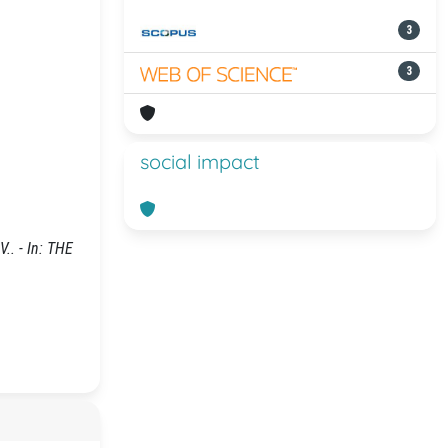
3
3
social impact
V.. - In: THE