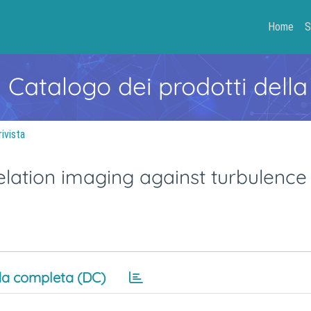
Home
S
- Catalogo dei prodotti della
rivista
elation imaging against turbulence
a completa (DC)