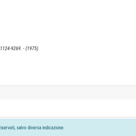
1124-9269. - (1975).
iservati, salvo diversa indicazione.