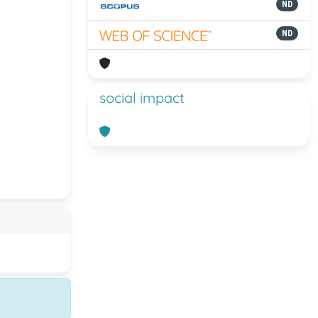
ND
ND
social impact