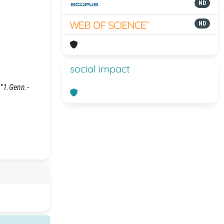
ND
ND
social impact
N°1.Genn.-