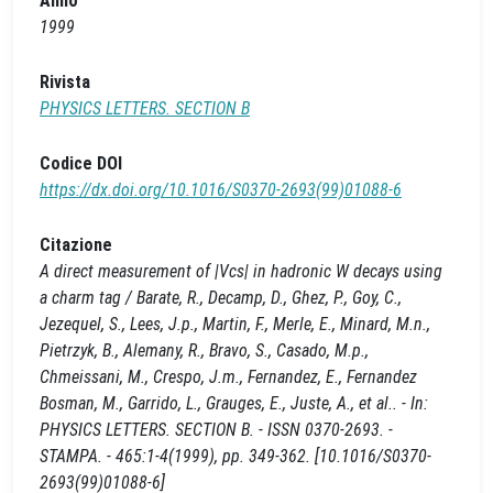
Anno
1999
Rivista
PHYSICS LETTERS. SECTION B
Codice DOI
https://dx.doi.org/10.1016/S0370-2693(99)01088-6
Citazione
A direct measurement of |Vcs| in hadronic W decays using
a charm tag / Barate, R., Decamp, D., Ghez, P., Goy, C.,
Jezequel, S., Lees, J.p., Martin, F., Merle, E., Minard, M.n.,
Pietrzyk, B., Alemany, R., Bravo, S., Casado, M.p.,
Chmeissani, M., Crespo, J.m., Fernandez, E., Fernandez
Bosman, M., Garrido, L., Grauges, E., Juste, A., et al.. - In:
PHYSICS LETTERS. SECTION B. - ISSN 0370-2693. -
STAMPA. - 465:1-4(1999), pp. 349-362. [10.1016/S0370-
2693(99)01088-6]