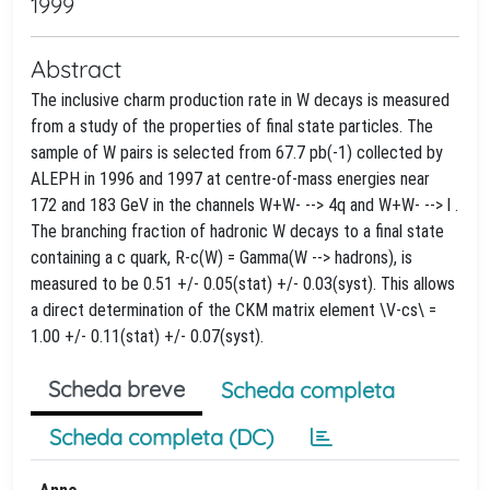
1999
Abstract
The inclusive charm production rate in W decays is measured
from a study of the properties of final state particles. The
sample of W pairs is selected from 67.7 pb(-1) collected by
ALEPH in 1996 and 1997 at centre-of-mass energies near
172 and 183 GeV in the channels W+W- --> 4q and W+W- --> l
.
The branching fraction of hadronic W decays to a final state
containing a c quark, R-c(W) = Gamma(W --> hadrons), is
measured to be 0.51 +/- 0.05(stat) +/- 0.03(syst). This allows
a direct determination of the CKM matrix element \V-cs\ =
1.00 +/- 0.11(stat) +/- 0.07(syst).
Scheda breve
Scheda completa
Scheda completa (DC)