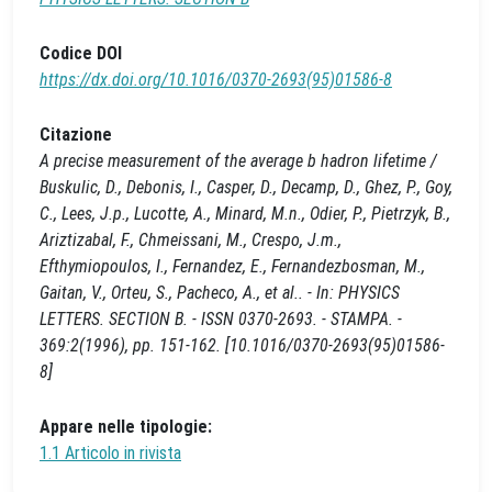
Codice DOI
https://dx.doi.org/10.1016/0370-2693(95)01586-8
Citazione
A precise measurement of the average b hadron lifetime /
Buskulic, D., Debonis, I., Casper, D., Decamp, D., Ghez, P., Goy,
C., Lees, J.p., Lucotte, A., Minard, M.n., Odier, P., Pietrzyk, B.,
Ariztizabal, F., Chmeissani, M., Crespo, J.m.,
Efthymiopoulos, I., Fernandez, E., Fernandezbosman, M.,
Gaitan, V., Orteu, S., Pacheco, A., et al.. - In: PHYSICS
LETTERS. SECTION B. - ISSN 0370-2693. - STAMPA. -
369:2(1996), pp. 151-162. [10.1016/0370-2693(95)01586-
8]
Appare nelle tipologie:
1.1 Articolo in rivista