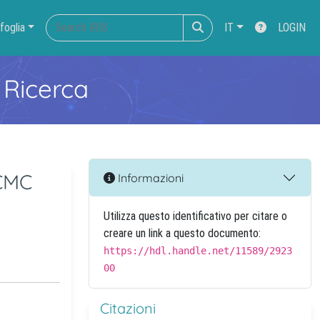
foglia
IT
LOGIN
 Ricerca
-CMC
Informazioni
Utilizza questo identificativo per citare o
creare un link a questo documento:
https://hdl.handle.net/11589/2923
00
Citazioni