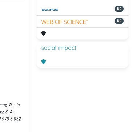
ND
ND
social impact
suy, W. - In:
z S. A.,
N 978-3-032-