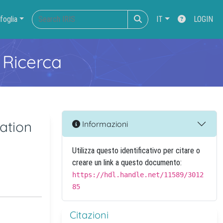
foglia
IT
LOGIN
 Ricerca
lation
Informazioni
Utilizza questo identificativo per citare o
creare un link a questo documento:
https://hdl.handle.net/11589/3012
85
Citazioni