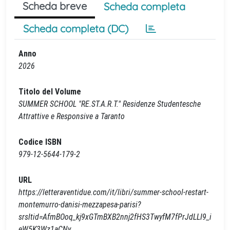
Scheda breve
Scheda completa
Scheda completa (DC)
Anno
2026
Titolo del Volume
SUMMER SCHOOL "RE.ST.A.R.T." Residenze Studentesche
Attrattive e Responsive a Taranto
Codice ISBN
979-12-5644-179-2
URL
https://letteraventidue.com/it/libri/summer-school-restart-
montemurro-danisi-mezzapesa-parisi?
srsltid=AfmBOoq_kj9xGTmBXB2nnj2fHS3TwyfM7fPrJdLLI9_i
eW5K3Wz1aCNy