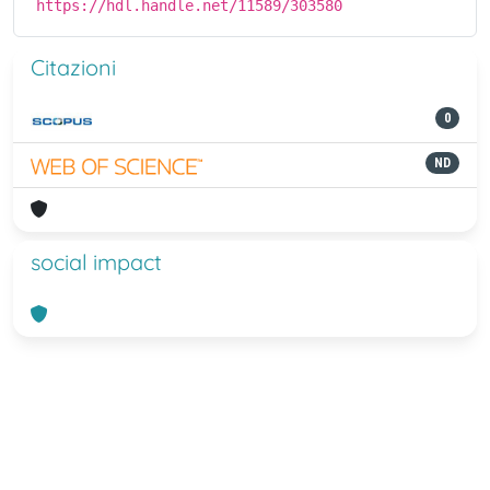
https://hdl.handle.net/11589/303580
Citazioni
0
ND
social impact