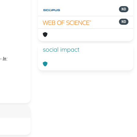
ND
ND
social impact
 In: