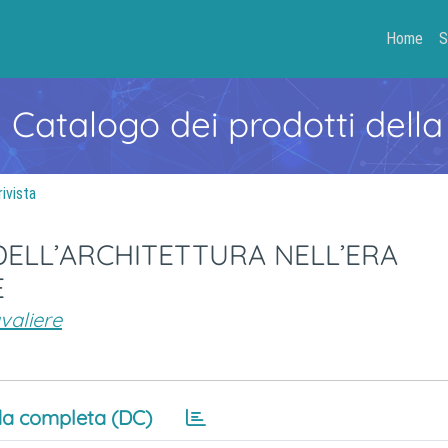
Home
S
- Catalogo dei prodotti della
rivista
DELL’ARCHITETTURA NELL’ERA
E
avaliere
a completa (DC)