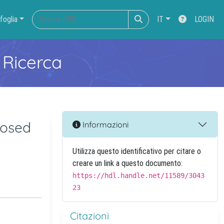
foglia
IT
LOGIN
 Ricerca
posed
Informazioni
Utilizza questo identificativo per citare o
creare un link a questo documento:
https://hdl.handle.net/11589/3043
23
Citazioni