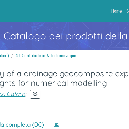
Home
S
- Catalogo dei prodotti della
ding)
4.1 Contributo in Atti di convegno
opy of a drainage geocomposite ex
ights for numerical modelling
co Cafaro
;
a completa (DC)