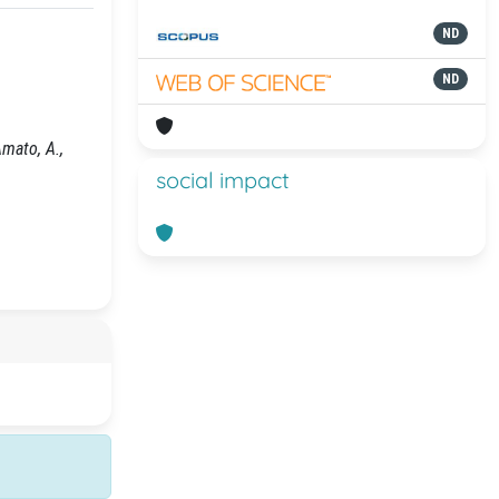
ND
ND
mato, A.,
social impact