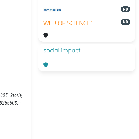
ND
ND
social impact
2025. Storia,
49255508. -