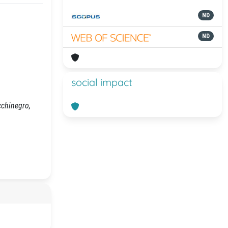
ND
ND
social impact
cchinegro,