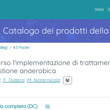
Home
S
- Catalogo dei prodotti della
ding)
4.3 Poster
 Verso l'implementazione di trattamen
estione anaerobica
;
F. Todaro
;
M. Notarnicola
a completa (DC)