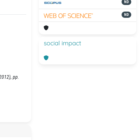
ND
ND
social impact
2012), pp.