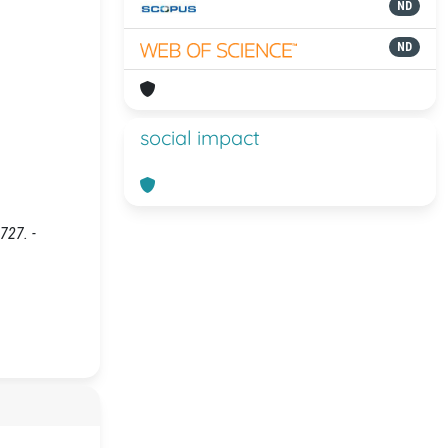
ND
ND
social impact
727. -