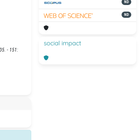
ND
ND
social impact
05. - 151: