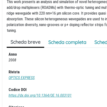
This work presents an analysis and simulation of novel heterogeneo
add/drop multiplexers (ROADMs) with thermo-optic tuning and mult
ridge waveguide with 220 nm×16 μm silicon core. It provides quas
absorption. These silicon heterogeneous waveguides are used to i
polarization diversity, nano-grooves or p+ doping reflector strips
tuning.
Scheda breve
Scheda completa
Sched
Anno
2008
Rivista
OPTICS EXPRESS
Codice DOI
https://dx.doi.org/10.1364/OE.16.003101