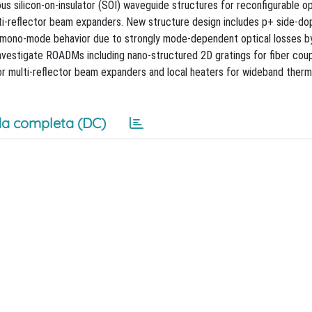
us silicon-on-insulator (SOI) waveguide structures for reconfigurable op
i-reflector beam expanders. New structure design includes p+ side-do
i mono-mode behavior due to strongly mode-dependent optical losses b
nvestigate ROADMs including nano-structured 2D gratings for fiber coup
 for multi-reflector beam expanders and local heaters for wideband ther
a completa (DC)