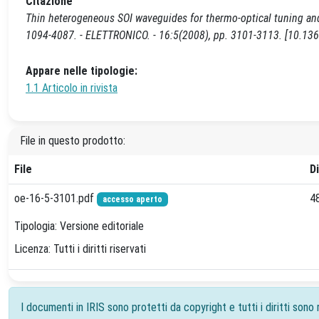
Citazione
Thin heterogeneous SOI waveguides for thermo-optical tuning and f
1094-4087. - ELETTRONICO. - 16:5(2008), pp. 3101-3113. [10.13
Appare nelle tipologie:
1.1 Articolo in rivista
File in questo prodotto:
File
D
oe-16-5-3101.pdf
4
accesso aperto
Tipologia: Versione editoriale
Licenza: Tutti i diritti riservati
I documenti in IRIS sono protetti da copyright e tutti i diritti sono r