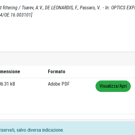
iltering / Tsarev, A.V., DE LEONARDIS, F., Passaro, V.. - In: OPTICS EX
64/OE.16.003101]
imensione
Formato
86.31 kB
Adobe PDF
Visualizza/Apri
iservati, salvo diversa indicazione.