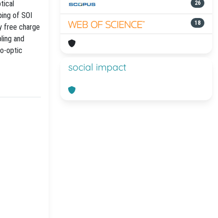
tical
26
ping of SOI
18
y free charge
ling and
mo-optic
social impact