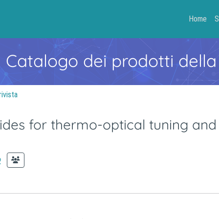
Home
S
- Catalogo dei prodotti della
rivista
des for thermo-optical tuning and
o