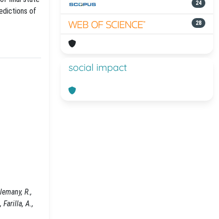
24
edictions of
28
social impact
lemany, R.,
Farilla, A.,