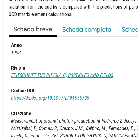
radiation from the quarks is compared with the predictions of pa
QCD matrix element calculations.
Scheda breve
Scheda completa
Sched
Anno
1993
Rivista
ZEITSCHRIFT FÜR PHYSIK. C, PARTICLES AND FIELDS
Codice DOI
https://dx.doi.org/10.1007/BF01555735
Citazione
Measurement of prompt photon production in hadronic Z decays / Bus
Ariztizabal, F., Comas, P., Crespo, J.M., Delfino, M., Fernandez, E., G
Iaselli, G., et al.. - In: ZEITSCHRIFT FÜR PHYSIK. C, PARTICLES A