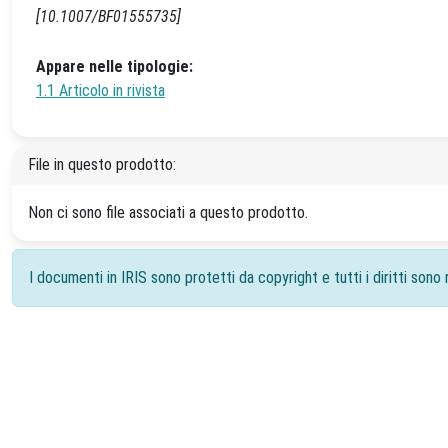
[10.1007/BF01555735]
Appare nelle tipologie:
1.1 Articolo in rivista
File in questo prodotto:
Non ci sono file associati a questo prodotto.
I documenti in IRIS sono protetti da copyright e tutti i diritti sono r
Powered by
IRIS
-
about IRIS
-
Utilizzo dei cookie
-
Priv