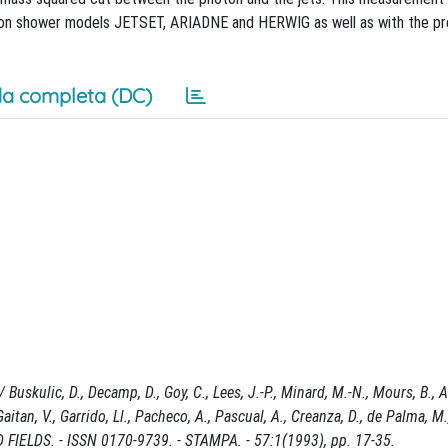
rton shower models JETSET, ARIADNE and HERWIG as well as with the pr
a completa (DC)
kulic, D., Decamp, D., Goy, C., Lees, J.-P., Minard, M.-N., Mours, B., A
aitan, V., Garrido, Ll., Pacheco, A., Pascual, A., Creanza, D., de Palma, M., 
ND FIELDS. - ISSN 0170-9739. - STAMPA. - 57:1(1993), pp. 17-35.