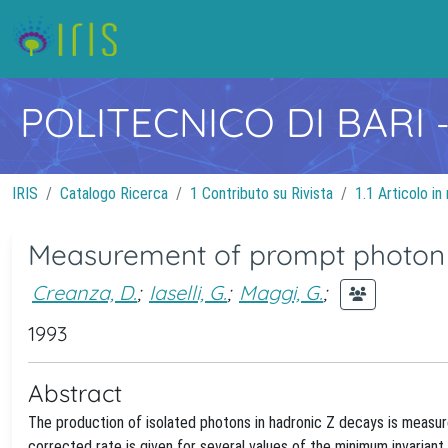
POLITECNICO DI BARI
IRIS
Catalogo Ricerca
1 Contributo su Rivista
1.1 Articolo in 
Measurement of prompt photon 
Creanza, D.
;
Iaselli, G.
;
Maggi, G.
;
1993
Abstract
The production of isolated photons in hadronic Z decays is measu
corrected rate is given for several values of the minimum invaria