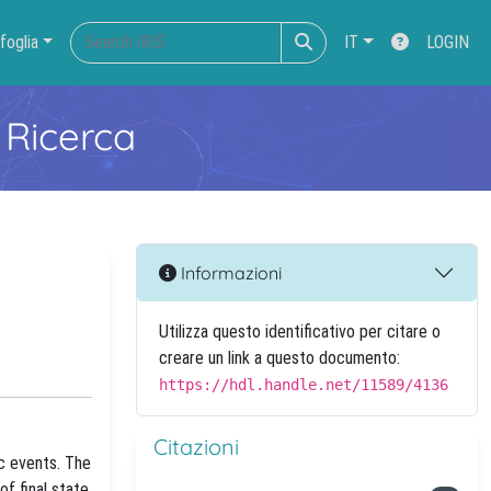
foglia
IT
LOGIN
 Ricerca
Informazioni
Utilizza questo identificativo per citare o
creare un link a questo documento:
https://hdl.handle.net/11589/4136
Citazioni
c events. The
f final state