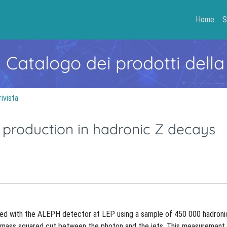
Home
S
- Catalogo dei prodotti della
rivista
production in hadronic Z decays
red with the ALEPH detector at LEP using a sample of 450 000 hadroni
nt mass squared cut between the photon and the jets. This measurement o