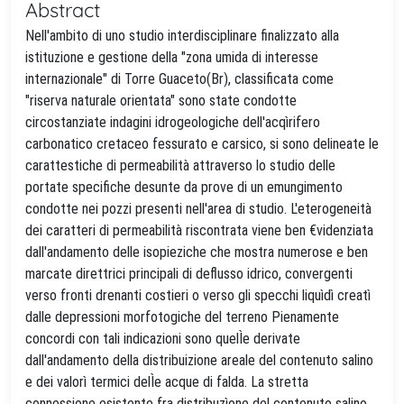
Abstract
Nell'ambito di uno studio interdisciplinare finalizzato alla
istituzione e gestione della "zona umida di interesse
internazionale" di Torre Guaceto(Br), classificata come
"riserva naturale orientata" sono state condotte
circostanziate indagini idrogeologiche dell'acqìrifero
carbonatico cretaceo fessurato e carsico, si sono delineate le
carattestiche di permeabilità attraverso lo studio delle
portate specifiche desunte da prove di un emungimento
condotte nei pozzi presenti nell'area di studio. L'eterogeneità
dei caratteri di permeabilità riscontrata viene ben €videnziata
dall'andamento delle isopieziche che mostra numerose e ben
marcate direttrici principali di deflusso idrico, convergenti
verso fronti drenanti costieri o verso gli specchi liquìdì creatì
dalle depressioni morfotogiche del terreno Pienamente
concordi con tali indicazioni sono quelÌe derivate
dall'andamento della distribuizione areale del contenuto salino
e dei valorì termici delÌe acque di falda. La stretta
connessione esistente fra distribuzìone del contenuto salino