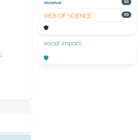
ND
ND
social impact
,