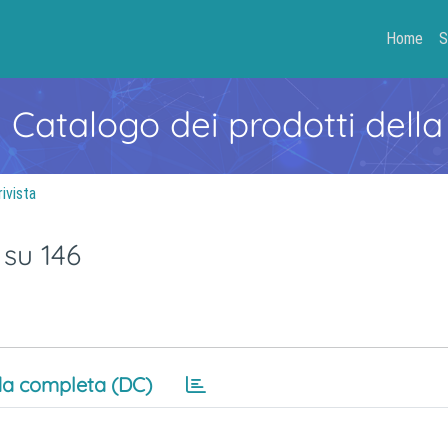
Home
S
- Catalogo dei prodotti della
rivista
 su 146
a completa (DC)