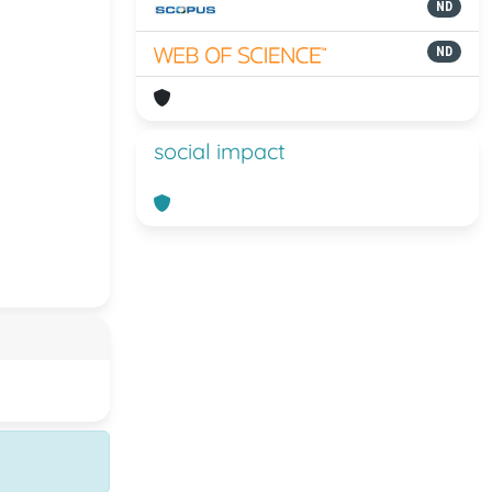
ND
ND
social impact