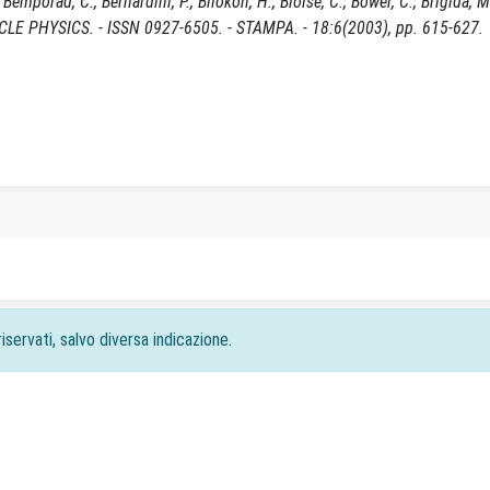
R., Bemporad, C., Bernardini, P., Bilokon, H., Bloise, C., Bower, C., Brigida, 
ARTICLE PHYSICS. - ISSN 0927-6505. - STAMPA. - 18:6(2003), pp. 615-627.
iservati, salvo diversa indicazione.