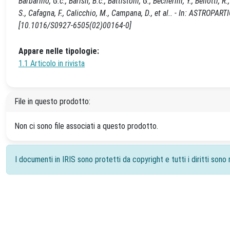
Barbarino, G.c., Barish, B.c., Battistoni, G., Becherini, Y., Bellotti, 
S., Cafagna, F., Calicchio, M., Campana, D., et al.. - In: ASTROP
[10.1016/S0927-6505(02)00164-0]
Appare nelle tipologie:
1.1 Articolo in rivista
File in questo prodotto:
Non ci sono file associati a questo prodotto.
I documenti in IRIS sono protetti da copyright e tutti i diritti sono r