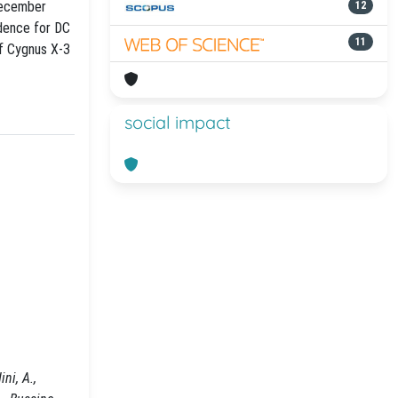
December
12
idence for DC
11
of Cygnus X-3
social impact
ni, A.,